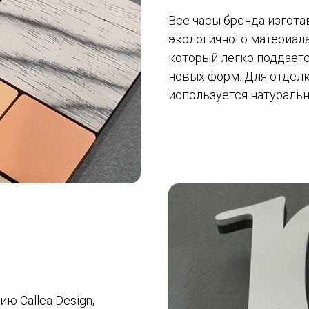
Все часы бренда изгот
экологичного материала
который легко поддае
новых форм. Для отдел
используется натураль
ю Callea Design,