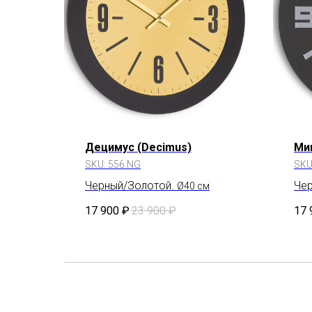
Децимус (Decimus)
Ми
SKU:
556 NG
SKU
Черный/Золотой.
Че
Ø40 см
17 900
₽
23 900
₽
17 