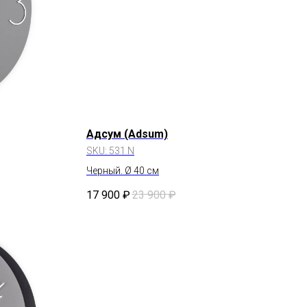
Адсум (Adsum)
SKU:
531 N
Черный. Ø 40 см
17 900
₽
23 900
₽