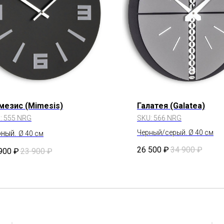
мезис (Mimesis)
Галатея (Galatea)
:
555 NRG
SKU:
566 NRG
рный.
Черный/серый. Ø 40 см
Ø 40 см
26 500
₽
34 900
₽
900
₽
23 900
₽