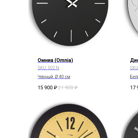
Омниа (Omnia)
Ди
SKU:
502 N
SKU
Черный. Ø 40 см
Бел
15 900
₽
21 900
₽
17 