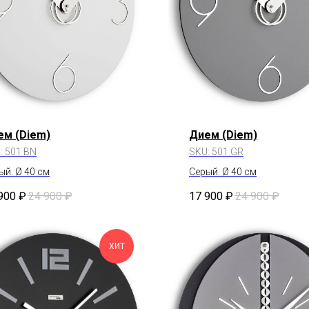
ем (Diem)
Дием (Diem)
:
501 BN
SKU:
501 GR
ый. Ø 40 см
Серый. Ø 40 см
900
₽
24 900
₽
17 900
₽
24 900
₽
ХИТ