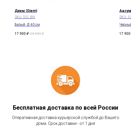
Дием (Diem)
Адсум
SKU:
501 BN
SKU:
5
Белый. Ø 40 см
Черный
17 900
₽
24 900
₽
17 900
Бесплатная доставка по всей России
Оперативная доставка курьерской службой до Вашего
дома. Срок доставки - от 1 дня