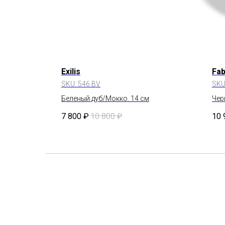
Exilis
Fab
SKU:
546 BV
SKU
Беленый дуб/Мокко. 14 см
Чер
7 800
₽
10 800
₽
10 