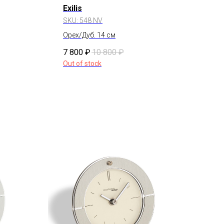
Exilis
SKU:
548 NV
Орех/Дуб. 14 см
7 800
₽
10 800
₽
Out of stock