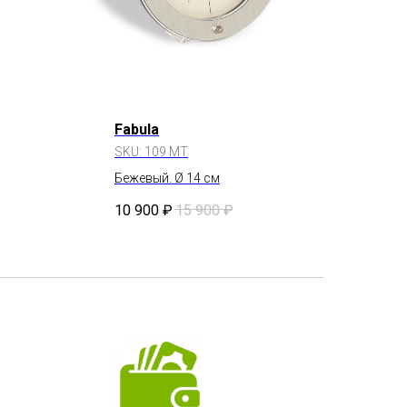
Fabula
SKU:
109 MT
Бежевый. Ø 14 см
10 900
₽
15 900
₽