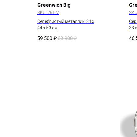
Greenwich Big
Gr
SKU:
261 M
SKU
Серебристый металлик. 34 x
Сер
44 x 59 см
33 
59 500
₽
83 900
₽
46 