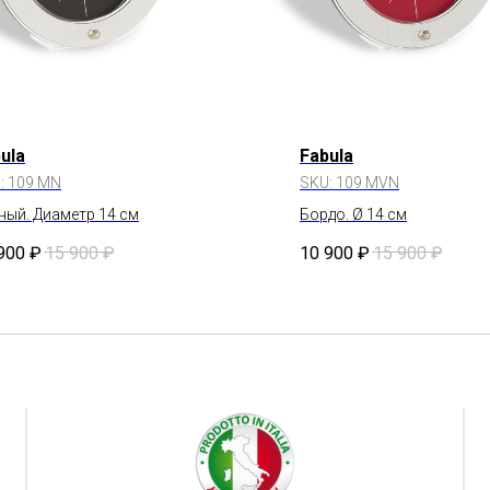
ula
Fabula
:
109 MN
SKU:
109 MVN
ный. Диаметр 14 см
Бордо. Ø 14 см
900
₽
15 900
₽
10 900
₽
15 900
₽