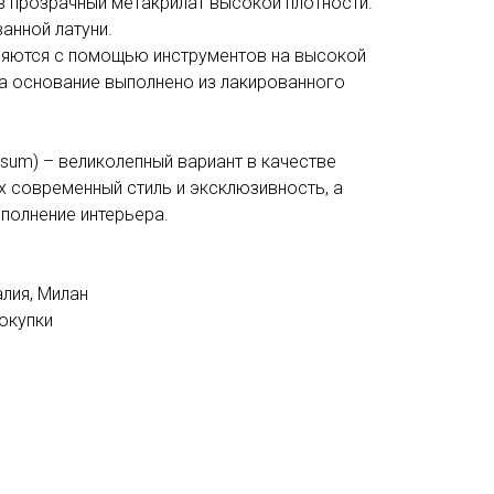
в прозрачный метакрилат высокой плотности.
анной латуни.
няются с помощью инструментов на высокой
 а основание выполнено из лакированного
sum) – великолепный вариант в качестве
х современный стиль и эксклюзивность, а
полнение интерьера.
алия, Милан
покупки