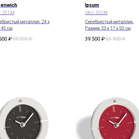
eenwich
Ipsum
:
251 M
SKU:
253 M
ебристый металлик. 24 x
Серебристый металлик.
x 45 см
Размер 33 x 17 x 50 см
500
₽
59 500
₽
39 500
₽
65 900
₽