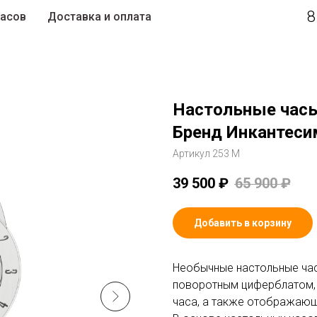
8
часов
Доставка и оплата
Настольные часы
Бренд Инкантеси
Артикул 253 M
39 500
₽
65 900
₽
Добавить в корзину
Необычные настольные часы
поворотным циферблатом, 
часа, а также отображающ