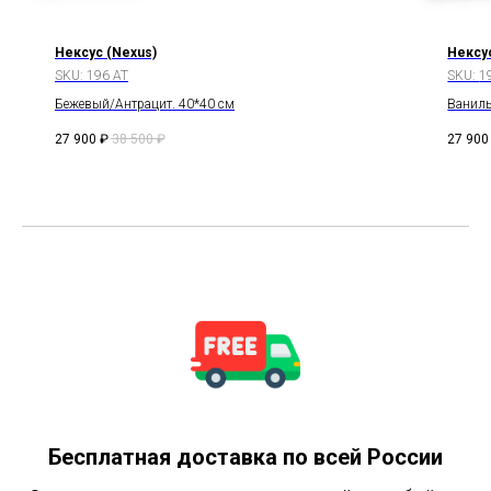
Нексус (Nexus)
Нексу
SKU:
196 AT
SKU:
1
Бежевый/Антрацит. 40*40 см
Ваниль
27 900
₽
38 500
₽
27 900
Бесплатная доставка по всей России